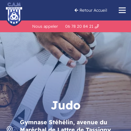
Retour Accueil
Nous appeler
06 78 20 84 21
Judo
Gymnase Stéhélin, avenue du
Maréchal de Lattre de Tassigny