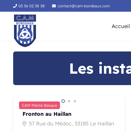
05 56 02 38 38
contact@cam-bordeaux.com
Accueil
Les inst
CAM Pelote Basque
Fronton au Haillan
57 Rue du Médoc, 33185 Le Haillan