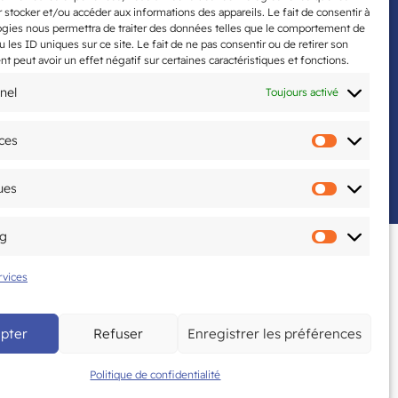
5ème édition du Tournoi National organisé
 stocker et/ou accéder aux informations des appareils. Le fait de consentir à
ogies nous permettra de traiter des données telles que le comportement de
par le CAM Tennis de Table les 20 & 21 juin
u les ID uniques sur ce site. Le fait de ne pas consentir ou de retirer son
 peut avoir un effet négatif sur certaines caractéristiques et fonctions.
nel
Toujours activé
ces
ntions légales
Politique de confidentialité
Préfére
ues
Statisti
ng
Marketi
rvices
pter
Refuser
Enregistrer les préférences
Politique de confidentialité