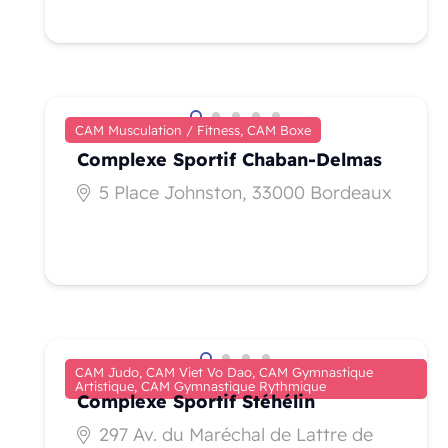
CAM Musculation / Fitness,
CAM Boxe
Complexe Sportif Chaban‑Delmas
5 Place Johnston, 33000 Bordeaux
CAM Judo,
CAM Viet Vo Dao,
CAM Gymnastique
Artistique,
CAM Gymnastique Rythmique
Complexe Sportif Stéhélin
297 Av. du Maréchal de Lattre de