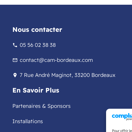
Nous contacter
05 56 02 38 38
phone
contact@cam-bordeaux.com
mail_outline
7 Rue André Maginot, 33200 Bordeaux
location_on
En Savoir Plus
Partenaires & Sponsors
Installations
Pour offrir 