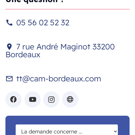
05 56 02 52 32
call
7 rue André Maginot 33200
location_on
Bordeaux
tt@cam-bordeaux.com
mail_outline