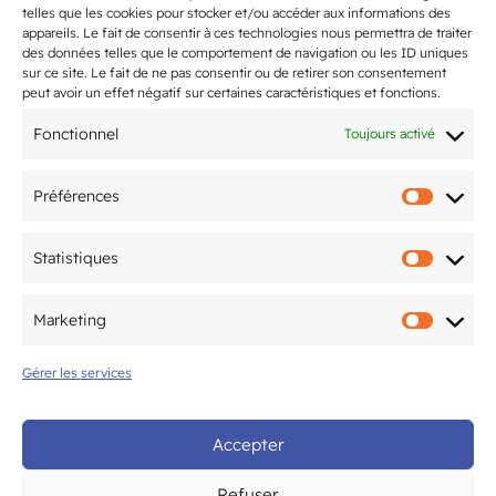
telles que les cookies pour stocker et/ou accéder aux informations des
7 Rue André Maginot, 33200
location_on
appareils. Le fait de consentir à ces technologies nous permettra de traiter
Bordeaux
des données telles que le comportement de navigation ou les ID uniques
sur ce site. Le fait de ne pas consentir ou de retirer son consentement
peut avoir un effet négatif sur certaines caractéristiques et fonctions.
En Savoir Plus
Fonctionnel
Toujours activé
Partenaires & Sponsors
Préférences
Installations
Préfér
Statistiques
Statis
Marketing
Marke
Gérer les services
Dernières actualités
Accepter
Bientôt la rentrée 2026 !
Refuser