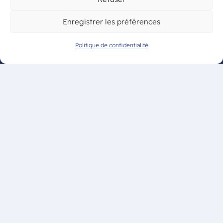
L’Open du CAM Tennis revient du 20
Enregistrer les préférences
juin au 10 juillet !
Politique de confidentialité
Flashmob de fin d’année 2026
samedi 27 juin !
2-3 mai : le CAM Gym Bordeaux
accueille la finale
interdépartementale Fédéral A et
Fédéral Régional
5ème édition du Tournoi National
organisé par le CAM Tennis de Table
les 20 & 21 juin