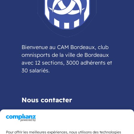
Bienvenue au CAM Bordeaux, club
omnisports de la ville de Bordeaux
avec 12 sections, 3000 adhérents et
30 salariés.
Nous contacter
05 56 02 38 38
phone
contact@cam-bordeaux.com
mail_outline
Pour offrir les meilleures expériences, nous utilisons des technologies