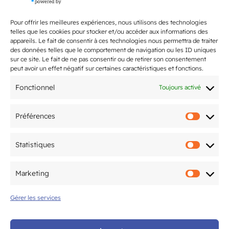
Dernières actualités
Bientôt la rentrée 2026 !
Pour offrir les meilleures expériences, nous utilisons des technologies
telles que les cookies pour stocker et/ou accéder aux informations des
appareils. Le fait de consentir à ces technologies nous permettra de traiter
L’Open du CAM Tennis revient du 20
des données telles que le comportement de navigation ou les ID uniques
sur ce site. Le fait de ne pas consentir ou de retirer son consentement
juin au 10 juillet !
peut avoir un effet négatif sur certaines caractéristiques et fonctions.
Fonctionnel
Toujours activé
Flashmob de fin d’année 2026
samedi 27 juin !
Préférences
Préfér
2-3 mai : le CAM Gym Bordeaux
Statistiques
accueille la finale
Statis
interdépartementale Fédéral A et
Fédéral Régional
Marketing
Marke
Gérer les services
5ème édition du Tournoi National
organisé par le CAM Tennis de Table
les 20 & 21 juin