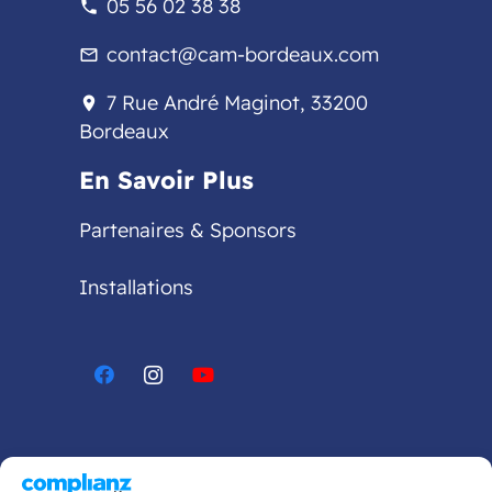
05 56 02 38 38
phone
contact@cam-bordeaux.com
mail_outline
7 Rue André Maginot, 33200
location_on
Bordeaux
En Savoir Plus
Partenaires & Sponsors
Installations