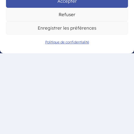
Accepter
Refuser
Mentions légales
Enregistrer les préférences
Politique de confidentialité
Politique de confidentialité
© CAM Bordeaux – Tous droits
réservés