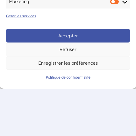
Marketing
Marke
Gérer les services
© CAM Bordeaux – Tous droits
réservés
Accepter
Refuser
Enregistrer les préférences
Politique de confidentialité