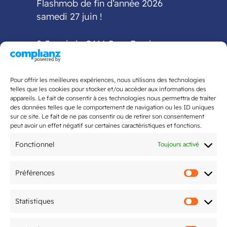
Flashmob de fin d’année 2026
samedi 27 juin !
2-3 mai : le CAM Gym Bordeaux
accueille la finale
interdépartementale Fédéral A et
Pour offrir les meilleures expériences, nous utilisons des technologies
Fédéral Régional
telles que les cookies pour stocker et/ou accéder aux informations des
appareils. Le fait de consentir à ces technologies nous permettra de traiter
des données telles que le comportement de navigation ou les ID uniques
5ème édition du Tournoi National
sur ce site. Le fait de ne pas consentir ou de retirer son consentement
organisé par le CAM Tennis de Table
peut avoir un effet négatif sur certaines caractéristiques et fonctions.
les 20 & 21 juin
Fonctionnel
Toujours activé
Préférences
Préfér
Mentions légales
Statistiques
Statis
Politique de confidentialité