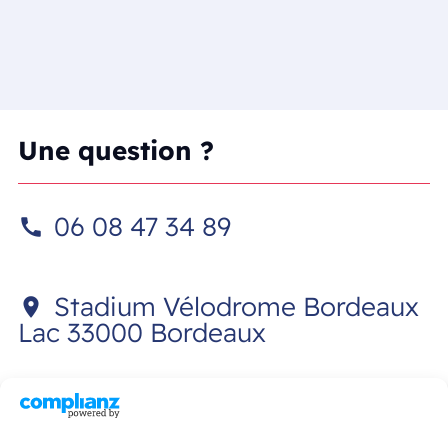
Une question ?
06 08 47 34 89
call
Stadium Vélodrome Bordeaux
location_on
Lac 33000 Bordeaux
cyclisme@cam-bordeaux.com
mail_outline