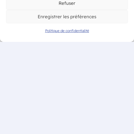
Refuser
Enregistrer les préférences
Politique de confidentialité
Glisser & déposer les
fichiers ici
ou
Parcourir les fichiers
0
sur 5
Alternative: