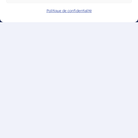
organisé par le CAM Tennis de Table
Politique de confidentialité
les 20 & 21 juin
Mentions légales
Politique de confidentialité
© CAM Bordeaux – Tous droits
réservés