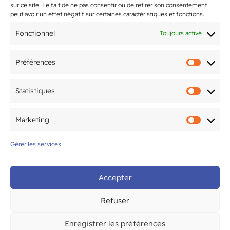
sur ce site. Le fait de ne pas consentir ou de retirer son consentement
peut avoir un effet négatif sur certaines caractéristiques et fonctions.
Dernières actualités
Fonctionnel
Toujours activé
Bientôt la rentrée 2026 !
Préférences
Préfér
L’Open du CAM Tennis revient du 20
juin au 10 juillet !
Statistiques
Statis
Flashmob de fin d’année 2026
Marketing
Marke
samedi 27 juin !
Gérer les services
2-3 mai : le CAM Gym Bordeaux
accueille la finale
Accepter
interdépartementale Fédéral A et
Fédéral Régional
Refuser
Enregistrer les préférences
5ème édition du Tournoi National