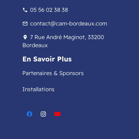
05 56 02 38 38
phone
contact@cam-bordeaux.com
mail_outline
7 Rue André Maginot, 33200
location_on
Bordeaux
En Savoir Plus
Partenaires & Sponsors
Installations