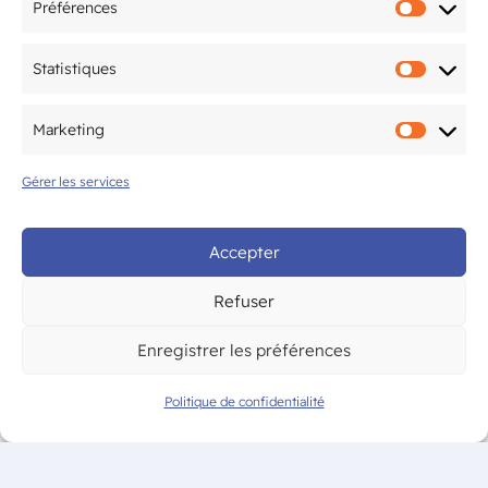
Préférences
Préfér
Mentions légales
Statistiques
Statis
Politique de confidentialité
Marketing
Marke
Gérer les services
© CAM Bordeaux – Tous droits
réservés
Accepter
Refuser
Enregistrer les préférences
Politique de confidentialité