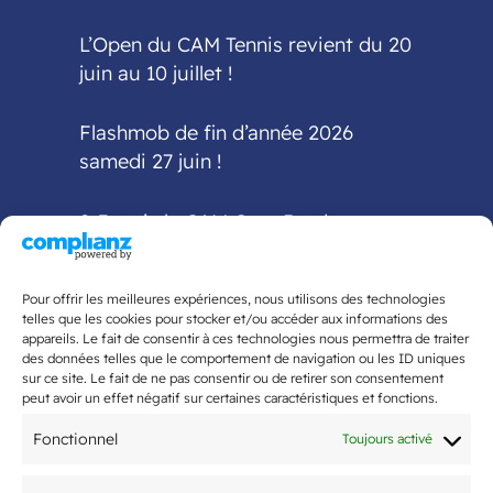
L’Open du CAM Tennis revient du 20
juin au 10 juillet !
Flashmob de fin d’année 2026
samedi 27 juin !
2-3 mai : le CAM Gym Bordeaux
accueille la finale
interdépartementale Fédéral A et
Pour offrir les meilleures expériences, nous utilisons des technologies
Fédéral Régional
telles que les cookies pour stocker et/ou accéder aux informations des
appareils. Le fait de consentir à ces technologies nous permettra de traiter
des données telles que le comportement de navigation ou les ID uniques
5ème édition du Tournoi National
sur ce site. Le fait de ne pas consentir ou de retirer son consentement
organisé par le CAM Tennis de Table
peut avoir un effet négatif sur certaines caractéristiques et fonctions.
les 20 & 21 juin
Fonctionnel
Toujours activé