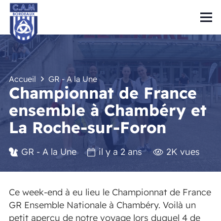
Accueil
GR - A la Une
Championnat de France
ensemble à Chambéry et
La Roche-sur-Foron
GR - A la Une
il y a 2 ans
2K
vues
Ce week-end à eu lieu le Championnat de France
GR Ensemble Nationale à Chambéry. Voilà un
petit aperçu de notre voyage lors duquel 4 de