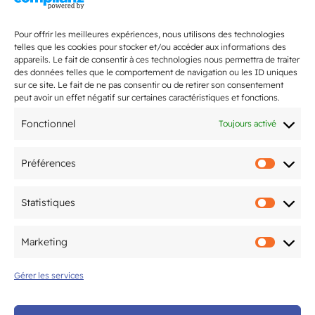
accueille la finale
interdépartementale Fédéral A et
Pour offrir les meilleures expériences, nous utilisons des technologies
Fédéral Régional
telles que les cookies pour stocker et/ou accéder aux informations des
appareils. Le fait de consentir à ces technologies nous permettra de traiter
des données telles que le comportement de navigation ou les ID uniques
5ème édition du Tournoi National
sur ce site. Le fait de ne pas consentir ou de retirer son consentement
organisé par le CAM Tennis de Table
peut avoir un effet négatif sur certaines caractéristiques et fonctions.
les 20 & 21 juin
Fonctionnel
Toujours activé
Préférences
Préfér
Mentions légales
Statistiques
Statis
Politique de confidentialité
Marketing
Marke
Gérer les services
© CAM Bordeaux – Tous droits
réservés