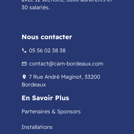
30 salariés.
Nous contacter
05 56 02 38 38
phone
contact@cam-bordeaux.com
mail_outline
7 Rue André Maginot, 33200
location_on
Bordeaux
En Savoir Plus
Partenaires & Sponsors
Installations