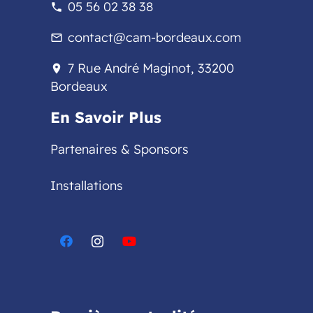
05 56 02 38 38
phone
contact@cam-bordeaux.com
mail_outline
7 Rue André Maginot, 33200
location_on
Bordeaux
En Savoir Plus
Partenaires & Sponsors
Installations