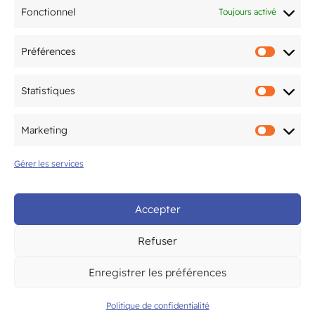
les 20 & 21 juin
Fonctionnel
Toujours activé
Préférences
Préfér
Mentions légales
Statistiques
Statis
Politique de confidentialité
Marketing
Marke
Gérer les services
© CAM Bordeaux – Tous droits
réservés
Accepter
Refuser
Enregistrer les préférences
Politique de confidentialité