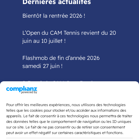
Dernières actualités
Bientôt la rentrée 2026 !
L’Open du CAM Tennis revient du 20
juin au 10 juillet !
Flashmob de fin d’année 2026
samedi 27 juin !
2-3 mai : le CAM Gym Bordeaux
accueille la finale
interdépartementale Fédéral A et
Pour offrir les meilleures expériences, nous utilisons des technologies
Fédéral Régional
telles que les cookies pour stocker et/ou accéder aux informations des
appareils. Le fait de consentir à ces technologies nous permettra de traiter
des données telles que le comportement de navigation ou les ID uniques
5ème édition du Tournoi National
sur ce site. Le fait de ne pas consentir ou de retirer son consentement
organisé par le CAM Tennis de Table
peut avoir un effet négatif sur certaines caractéristiques et fonctions.