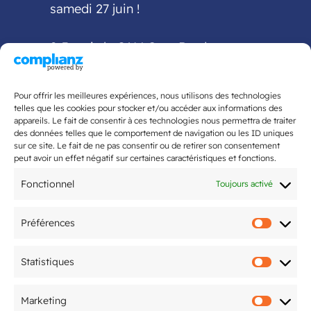
samedi 27 juin !
2-3 mai : le CAM Gym Bordeaux
accueille la finale
interdépartementale Fédéral A et
Pour offrir les meilleures expériences, nous utilisons des technologies
Fédéral Régional
telles que les cookies pour stocker et/ou accéder aux informations des
appareils. Le fait de consentir à ces technologies nous permettra de traiter
des données telles que le comportement de navigation ou les ID uniques
5ème édition du Tournoi National
sur ce site. Le fait de ne pas consentir ou de retirer son consentement
organisé par le CAM Tennis de Table
peut avoir un effet négatif sur certaines caractéristiques et fonctions.
les 20 & 21 juin
Fonctionnel
Toujours activé
Préférences
Préfér
Mentions légales
Statistiques
Statis
Politique de confidentialité
Marketing
Marke