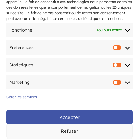
appareils. Le fait de consentir à ces technologies nous permettra de traiter
des données telles que le comportement de navigation ou les ID uniques
5ème édition du Tournoi National
sur ce site. Le fait de ne pas consentir ou de retirer son consentement
organisé par le CAM Tennis de Table
peut avoir un effet négatif sur certaines caractéristiques et fonctions.
les 20 & 21 juin
Fonctionnel
Toujours activé
Préférences
Préfér
Mentions légales
Statistiques
Statis
Politique de confidentialité
Marketing
Marke
Gérer les services
© CAM Bordeaux – Tous droits
réservés
Accepter
Refuser