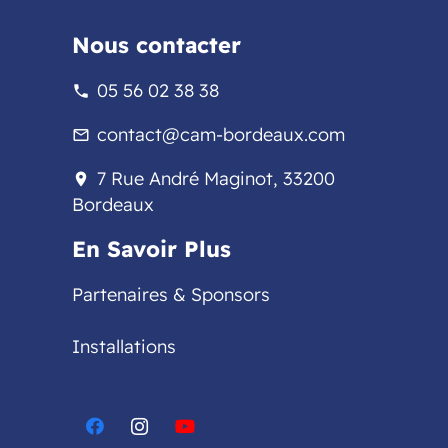
Nous contacter
05 56 02 38 38
phone
contact@cam-bordeaux.com
mail_outline
7 Rue André Maginot, 33200
location_on
Bordeaux
En Savoir Plus
Partenaires & Sponsors
Installations