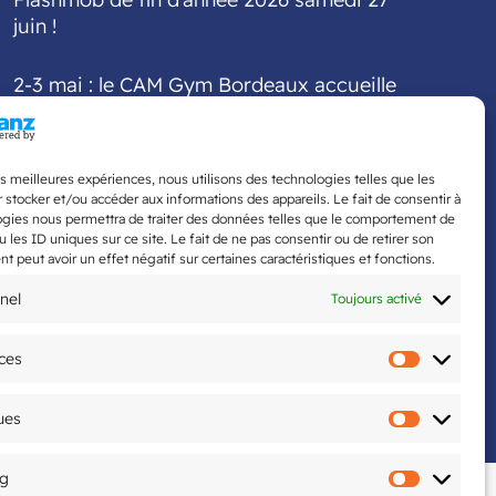
juin !
2-3 mai : le CAM Gym Bordeaux accueille
la finale interdépartementale Fédéral A et
Fédéral Régional
les meilleures expériences, nous utilisons des technologies telles que les
5ème édition du Tournoi National organisé
 stocker et/ou accéder aux informations des appareils. Le fait de consentir à
ogies nous permettra de traiter des données telles que le comportement de
par le CAM Tennis de Table les 20 & 21 juin
u les ID uniques sur ce site. Le fait de ne pas consentir ou de retirer son
 peut avoir un effet négatif sur certaines caractéristiques et fonctions.
nel
Toujours activé
ces
ntions légales
Politique de confidentialité
Préfére
ues
Statisti
ng
Marketi