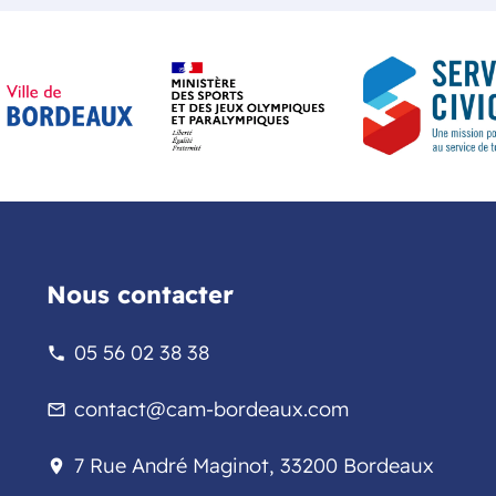
Nous contacter
05 56 02 38 38
phone
contact@cam-bordeaux.com
mail_outline
7 Rue André Maginot, 33200 Bordeaux
location_on