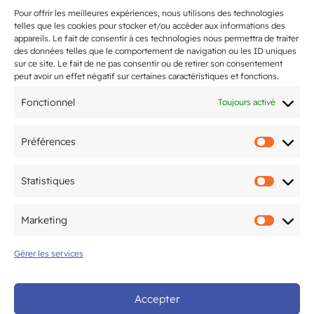
L’Open du CAM Tennis revient du 20
Pour offrir les meilleures expériences, nous utilisons des technologies
telles que les cookies pour stocker et/ou accéder aux informations des
juin au 10 juillet !
appareils. Le fait de consentir à ces technologies nous permettra de traiter
des données telles que le comportement de navigation ou les ID uniques
sur ce site. Le fait de ne pas consentir ou de retirer son consentement
Flashmob de fin d’année 2026
peut avoir un effet négatif sur certaines caractéristiques et fonctions.
samedi 27 juin !
Fonctionnel
Toujours activé
2-3 mai : le CAM Gym Bordeaux
Préférences
accueille la finale
Préfér
interdépartementale Fédéral A et
Fédéral Régional
Statistiques
Statis
5ème édition du Tournoi National
Marketing
Marke
organisé par le CAM Tennis de Table
Gérer les services
les 20 & 21 juin
Accepter