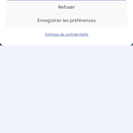
Mentions légales
Refuser
Politique de confidentialité
Enregistrer les préférences
Politique de confidentialité
© CAM Bordeaux – Tous droits
réservés