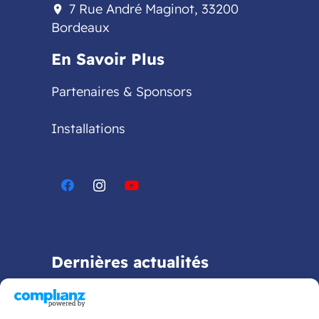
7 Rue André Maginot, 33200
location_on
Bordeaux
En Savoir Plus
Partenaires & Sponsors
Installations
Dernières actualités
Bientôt la rentrée 2026 !