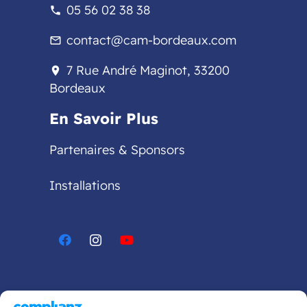
05 56 02 38 38
phone
contact@cam-bordeaux.com
mail_outline
7 Rue André Maginot, 33200
location_on
Bordeaux
En Savoir Plus
Partenaires & Sponsors
Installations