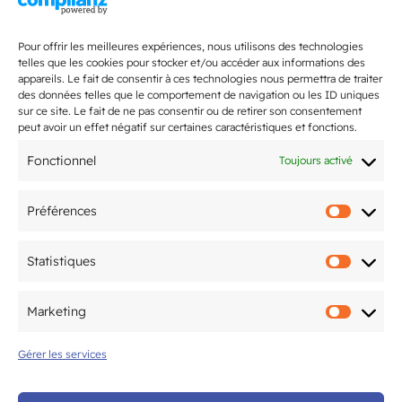
Dernières actualités
Pour offrir les meilleures expériences, nous utilisons des technologies
Bientôt la rentrée 2026 !
telles que les cookies pour stocker et/ou accéder aux informations des
appareils. Le fait de consentir à ces technologies nous permettra de traiter
des données telles que le comportement de navigation ou les ID uniques
L’Open du CAM Tennis revient du 20
sur ce site. Le fait de ne pas consentir ou de retirer son consentement
juin au 10 juillet !
peut avoir un effet négatif sur certaines caractéristiques et fonctions.
Fonctionnel
Toujours activé
Flashmob de fin d’année 2026
samedi 27 juin !
Préférences
Préfér
2-3 mai : le CAM Gym Bordeaux
Statistiques
accueille la finale
Statis
interdépartementale Fédéral A et
Marketing
Fédéral Régional
Marke
Gérer les services
5ème édition du Tournoi National
organisé par le CAM Tennis de Table