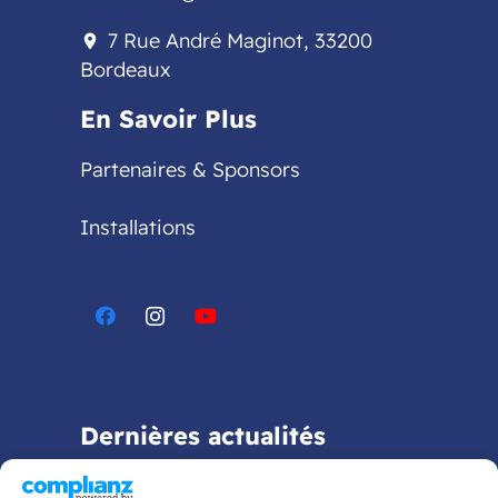
7 Rue André Maginot, 33200
location_on
Bordeaux
En Savoir Plus
Partenaires & Sponsors
Installations
Dernières actualités
Bientôt la rentrée 2026 !