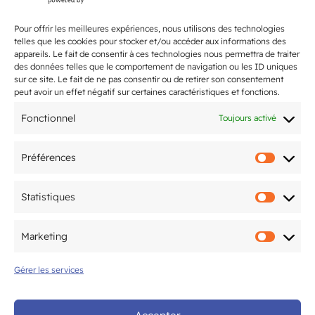
Pour offrir les meilleures expériences, nous utilisons des technologies
L’Open du CAM Tennis revient du 20
telles que les cookies pour stocker et/ou accéder aux informations des
juin au 10 juillet !
appareils. Le fait de consentir à ces technologies nous permettra de traiter
des données telles que le comportement de navigation ou les ID uniques
sur ce site. Le fait de ne pas consentir ou de retirer son consentement
Flashmob de fin d’année 2026
peut avoir un effet négatif sur certaines caractéristiques et fonctions.
samedi 27 juin !
Fonctionnel
Toujours activé
2-3 mai : le CAM Gym Bordeaux
Préférences
accueille la finale
Préfér
interdépartementale Fédéral A et
Statistiques
Fédéral Régional
Statis
Marketing
5ème édition du Tournoi National
Marke
organisé par le CAM Tennis de Table
Gérer les services
les 20 & 21 juin