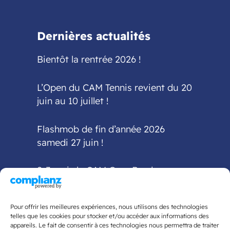
Dernières actualités
Bientôt la rentrée 2026 !
L’Open du CAM Tennis revient du 20
juin au 10 juillet !
Flashmob de fin d’année 2026
samedi 27 juin !
2-3 mai : le CAM Gym Bordeaux
accueille la finale
interdépartementale Fédéral A et
Pour offrir les meilleures expériences, nous utilisons des technologies
Fédéral Régional
telles que les cookies pour stocker et/ou accéder aux informations des
appareils. Le fait de consentir à ces technologies nous permettra de traiter