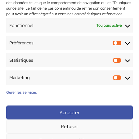
des données telles que le comportement de navigation ou les ID uniques
5ème édition du Tournoi National
sur ce site. Le fait de ne pas consentir ou de retirer son consentement
organisé par le CAM Tennis de Table
peut avoir un effet négatif sur certaines caractéristiques et fonctions.
les 20 & 21 juin
Fonctionnel
Toujours activé
Préférences
Préfér
Mentions légales
Statistiques
Statis
Politique de confidentialité
Marketing
Marke
Gérer les services
© CAM Bordeaux – Tous droits
réservés
Accepter
Refuser