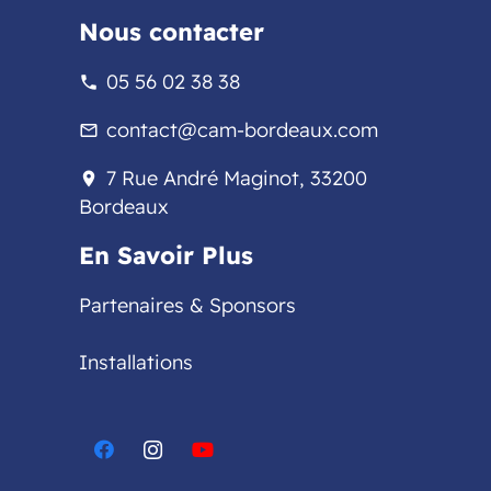
Nous contacter
05 56 02 38 38
phone
contact@cam-bordeaux.com
mail_outline
7 Rue André Maginot, 33200
location_on
Bordeaux
En Savoir Plus
Partenaires & Sponsors
Installations