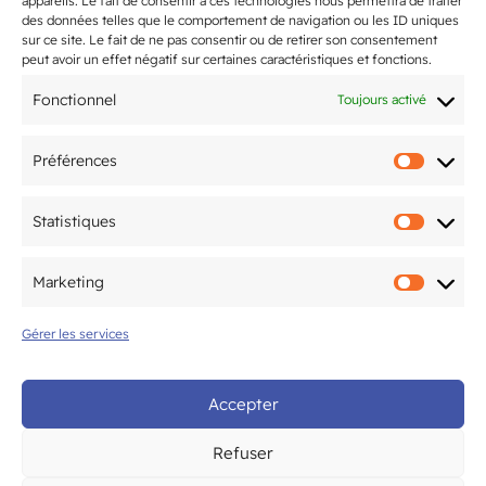
appareils. Le fait de consentir à ces technologies nous permettra de traiter
L’Open du CAM Tennis revient du 20
des données telles que le comportement de navigation ou les ID uniques
juin au 10 juillet !
sur ce site. Le fait de ne pas consentir ou de retirer son consentement
peut avoir un effet négatif sur certaines caractéristiques et fonctions.
Flashmob de fin d’année 2026
Fonctionnel
Toujours activé
samedi 27 juin !
Préférences
Préfér
2-3 mai : le CAM Gym Bordeaux
accueille la finale
Statistiques
Statis
interdépartementale Fédéral A et
Fédéral Régional
Marketing
Marke
5ème édition du Tournoi National
Gérer les services
organisé par le CAM Tennis de Table
les 20 & 21 juin
Accepter
Refuser