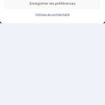
Mentions légales
Enregistrer les préférences
Politique de confidentialité
Politique de confidentialité
© CAM Bordeaux – Tous droits
réservés